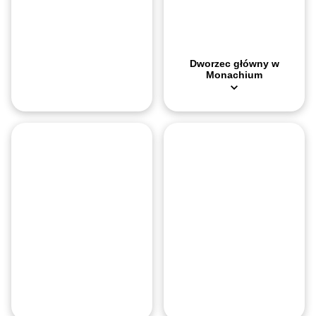
Centralny
Dworzec główny w
dworzec
Monachium
autobusowy
w
Monachium
Targi
w
Zenith
Monachium