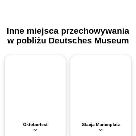
Inne miejsca przechowywania
w pobliżu Deutsches Museum
O miejscu
O miejscu
Oktoberfest to największy na świecie festyn ludowy, odbywający s
Marienplatz to centralny plac w 
Przechowalnia bagażu
Przechowalnia baga
Ze względów bezpieczeństwa na teren festiwalu surowo wzbronione 
Sama stacja nie posiada publiczn
Oktoberfest
Stacja Marienplatz
Galeria