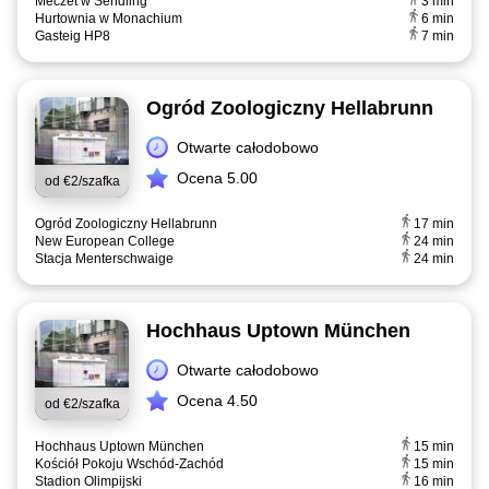
Meczet w Sendling
3 min
Hurtownia w Monachium
6 min
Gasteig HP8
7 min
Ogród Zoologiczny Hellabrunn
Otwarte całodobowo
Ocena 5.00
od
€2/szafka
Ogród Zoologiczny Hellabrunn
17 min
New European College
24 min
Stacja Menterschwaige
24 min
Hochhaus Uptown München
Otwarte całodobowo
Ocena 4.50
od
€2/szafka
Hochhaus Uptown München
15 min
Kościół Pokoju Wschód-Zachód
15 min
Stadion Olimpijski
16 min