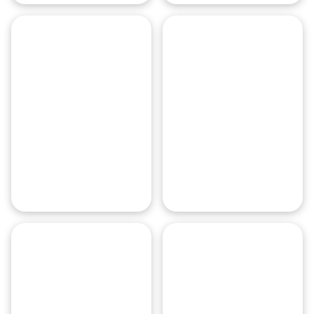
Dworzec
München-
Allianz
Pasing
Arena