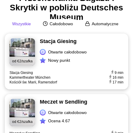
Skrytki w pobliżu Deutsches
Museum
Wszystkie
Całodobowo
Automatyczne
Stacja Giesing
Otwarte całodobowo
Nowy punkt
od
€2/szafka
Stacja Giesing
9 min
Kammertheater München
16 min
Kościół św. Marii, Ramersdorf
17 min
Meczet w Sendling
Otwarte całodobowo
Ocena 4.67
od
€2/szafka