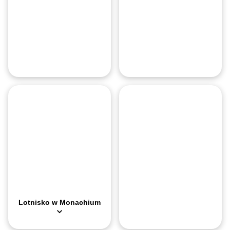
O miejscu
O miejscu
Lotnisko w Monachium to drugie pod względem ruchu lotnisko w N
Lotnisko Allgäu w Memmingen to 
Przechowalnia bagażu
Przechowalnia baga
Lotnisko oferuje przechowalnię bagażu w obu terminalach, ale dla 
To lotnisko ma bardzo ograniczone
Lotnisko w Monachium