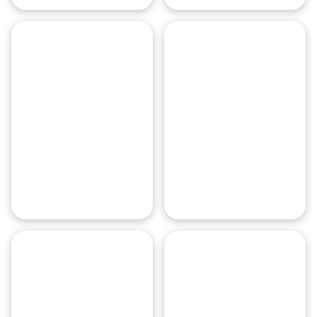
Kaufhof
O miejscu
Monachium Wschód, czyli dworzec
Przechowalnia baga
Chociaż dworzec ma pewne skrytki
Karlsplatz
O miejscu
München Hauptbahnhof to główny 
Przechowalnia baga
Dworzec ma wiele skrytek bagażowy