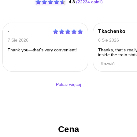
4.8
(22234 opinii)
-
Tkachenko
7 Sie 2026
6 Sie 2026
Thank you—that's very convenient!
Thanks, that's reall
inside the train sta
cheaper than the r
Rozwiń
storage there.
Pokaż więcej
Cena