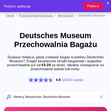
Pobierz
Pobierz aplikację
Qeepl
/
Przechowywanie bagażu
/
Monachium
/
Deutsches Museum
Deutsches Museum
Przechowalnia Bagażu
Szukasz miejsca, gdzie zostawić bagaż w pobliżu Deutsches
Museum? Znajdź bezpieczne skrytki bagażowe i wygodne
przechowalnie już od
€4.39
za dzień. Idealne rozwiązanie na
przechowanie walizki lub torby.
4.8
(22234 opinii)