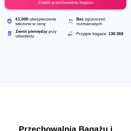
Znajdź przechowalnię bagażu
Bez
ograniczeń
€1,000
ubezpieczenie
rozmiarowych
wliczone w cenę
Zwrot pieniędzy
przy
Przyjęte bagaże:
136 368
odwołaniu
Przechowalnia Bagażu i