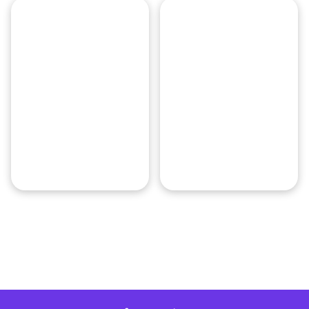
場所について
場所について
フィエラ・ディ・ボローニャは、イタリアおよびヨーロッパの主要
ボローニャ・グリエルモ・マルコ
手荷物預かり所
手荷物預かり所
イベントによってはクロークが提供される場合もありますが、保証は
空港では荷物預かりが可能ですが