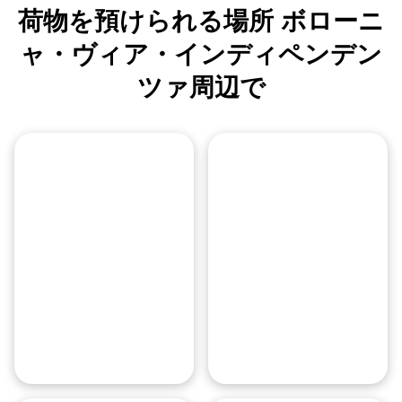
荷物を預けられる場所 ボローニ
ャ・ヴィア・インディペンデン
ツァ周辺で
場所について
場所について
マッジョーレ広場はボローニャの主要な広場で、サン・ペトロニオ
ボローニャ中央駅はイタリアで最
手荷物預かり所
手荷物預かり所
広場には公式の荷物預かり所はありませんので、観光中は持ち物を
駅には手荷物預かり所があります