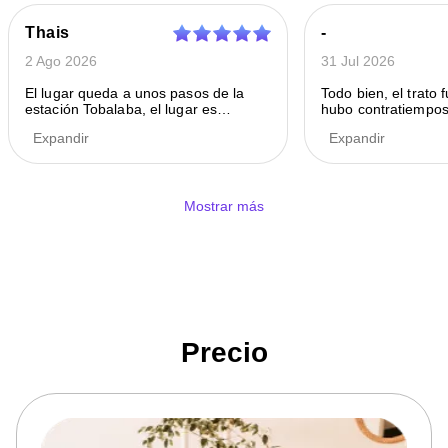
Thais
-
2 Ago 2026
31 Jul 2026
El lugar queda a unos pasos de la
Todo bien, el trato 
estación Tobalaba, el lugar es
hubo contratiempos 
tranquilo y seguro. Mis pertenencias
tampoco al recojo
Expandir
Expandir
estuvieron completas
Mostrar más
Precio