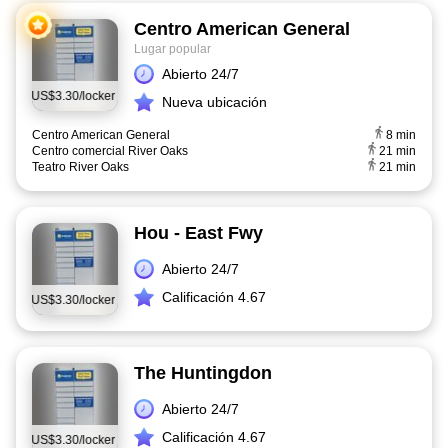
Centro American General
Lugar popular
Abierto 24/7
esde
US$3.30/locker
Nueva ubicación
Centro American General
8 min
Centro comercial River Oaks
21 min
Teatro River Oaks
21 min
Hou - East Fwy
Abierto 24/7
Calificación 4.67
esde
US$3.30/locker
The Huntingdon
Abierto 24/7
Calificación 4.67
esde
US$3.30/locker