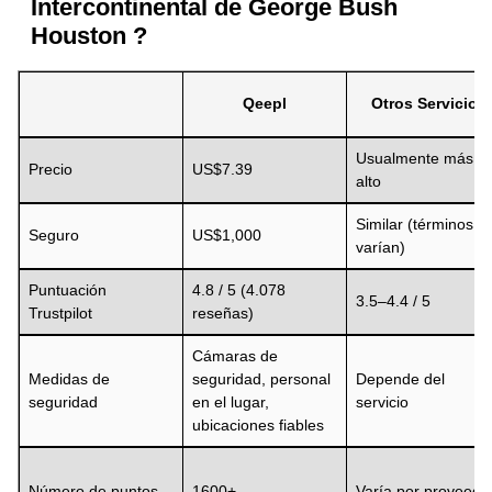
Intercontinental de George Bush
Houston ?
Qeepl
Otros Servicios
Usualmente más
Precio
US$7.39
alto
Similar (términos
Seguro
US$1,000
varían)
Puntuación
4.8 / 5 (4.078
3.5–4.4 / 5
Trustpilot
reseñas)
Cámaras de
Medidas de
seguridad, personal
Depende del
seguridad
en el lugar,
servicio
ubicaciones fiables
Número de puntos
1600+
Varía por proveedo