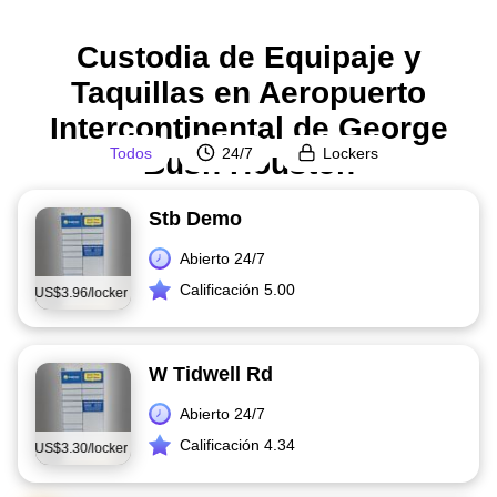
Custodia de Equipaje y
Taquillas en Aeropuerto
Intercontinental de George
Todos
24/7
Lockers
Bush Houston
Stb Demo
Abierto 24/7
Calificación 5.00
esde
US$3.96/locker
W Tidwell Rd
Abierto 24/7
Calificación 4.34
esde
US$3.30/locker