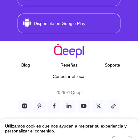
Disponible en Google Play
Blog
Reseñas
Soporte
Conectar el local
2026 © Qeepl
Términos y Condiciones
Utilizamos cookies que nos ayudan a mejorar su experiencia y
personalizar el contenido.
Política de Privacidad