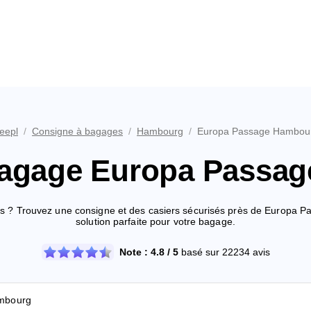
eepl
/
Consigne à bagages
/
Hambourg
/
Europa Passage Hambou
agage Europa Passa
ises ? Trouvez une consigne et des casiers sécurisés près de Europa 
solution parfaite pour votre bagage.
Note : 4.8 / 5
basé sur 22234 avis