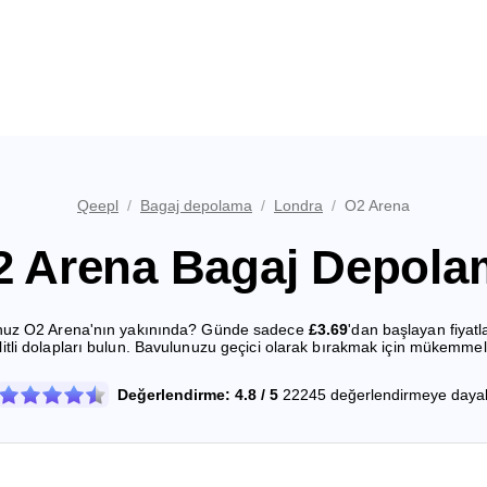
Qeepl
/
Bagaj depolama
/
Londra
/
O2 Arena
2 Arena Bagaj Depola
rsunuz O2 Arena'nın yakınında? Günde sadece
£3.69
'dan başlayan fiyat
kilitli dolapları bulun. Bavulunuzu geçici olarak bırakmak için mükemme
Değerlendirme: 4.8 / 5
22245 değerlendirmeye dayal