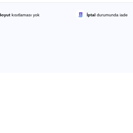
Boyut
kısıtlaması yok
İptal
durumunda iade