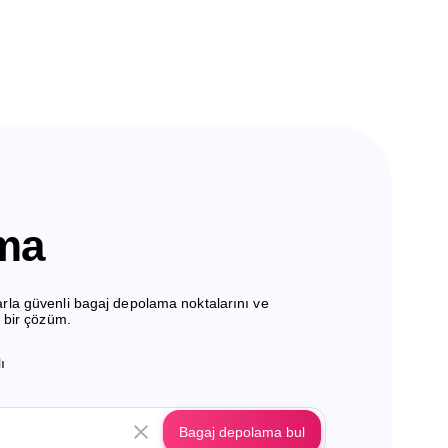
ma
larla güvenli bagaj depolama noktalarını ve
l bir çözüm.
ı
Bagaj depolama bul