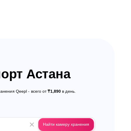
орт Астана
анения Qeepl - всего от
₸1,890
в день.
Найти камеру хранения