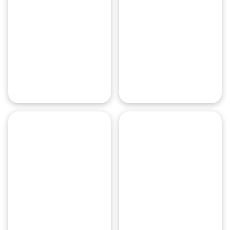
Тверская
улица
Арбат