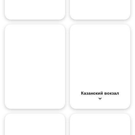
О месте
Казанский вокзал — один из са
Камера хранения
Хотя на вокзале есть камера х
Казанский вокзал
Государственный
исторический
Лужники
музей