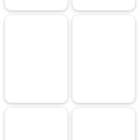
Одинцово
Красногорск
Звенигород
О месте
Международный аэропорт Шереметьево имени А. С. Пушкина —
Камера хранения
Камера хранения багажа доступна в нескольких терминалах, н