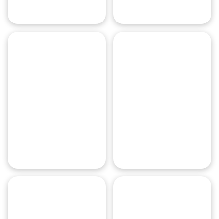
Киевский
Рижский
вокзал
вокзал