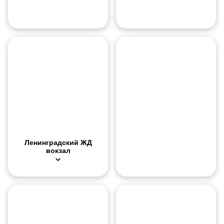
О месте
Ленинградский вокзал — старейший железнодорожный вокзал в 
Камера хранения
На вокзале есть локеры, но их вместимость может быть пробле
Ленинградский ЖД
вокзал
Большой
театр