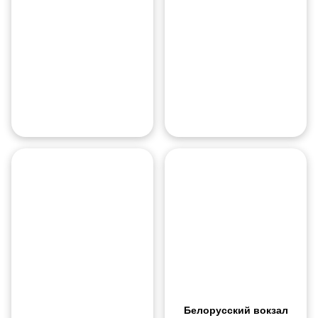
Москва-
Сити
О месте
Белорусский вокзал — крупный
Камера хранения
Хотя вокзал предоставляет усл
Белорусский вокзал