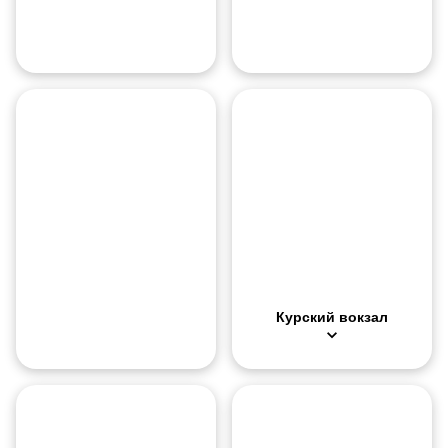
О месте
О месте
Павелецкий вокзал — крупный железнодорожный вокзал в Москв
Курский вокзал — крупный желе
Камера хранения
Камера хранения
На вокзале есть ячейки для хранения и камера хранения с пе
Вокзал предлагает базовые усл
Курский вокзал
Восточный
ЖД
Третьяковская
вокзал
галерея