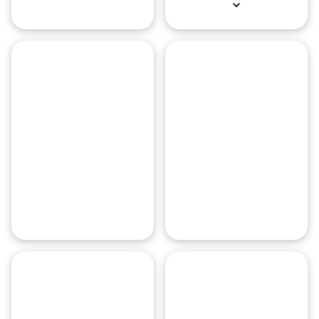
Гостиница
Космос
ВДНХ
Аэропорт
ВДНХ
Внуково